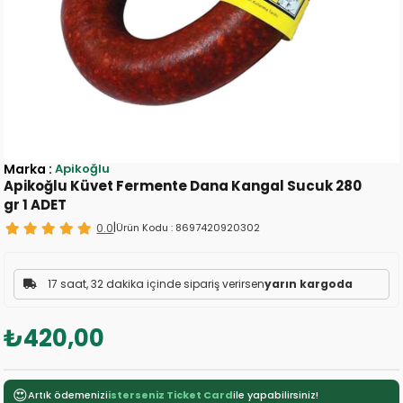
Marka
:
Apikoğlu
Apikoğlu Küvet Fermente Dana Kangal Sucuk 280
gr 1 ADET
0.0
|
Ürün Kodu :
8697420920302
17 saat, 32 dakika içinde sipariş verirsen
yarın kargoda
₺420,00
😍
Artık ödemenizi
isterseniz Ticket Card
ile yapabilirsiniz!