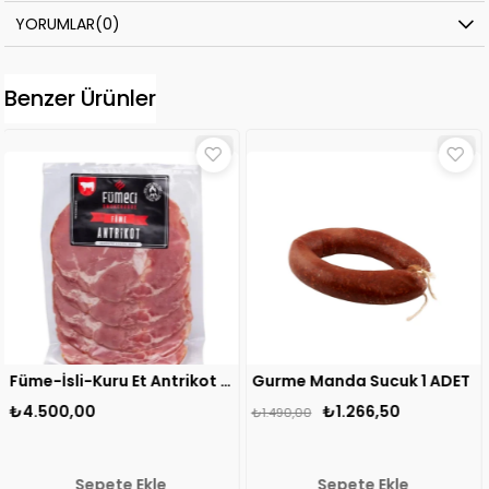
YORUMLAR
(0)
Benzer Ürünler
Füme-İsli-Kuru Et Antrikot 1 ADET
Gurme Manda Sucuk 1 ADET
₺1.266,50
₺3.400,00
₺1.490,00
kle
Sepete Ekle
Sepete Ek