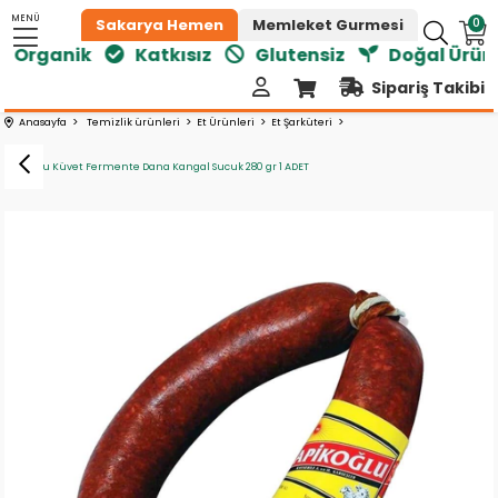
MENÜ
0
Sakarya Hemen
Memleket Gurmesi
Organik
Katkısız
Glutensiz
Doğal Ürünle
Sipariş Takibi
Anasayfa
Temizlik ürünleri
Et Ürünleri
Et Şarküteri
Apikoğlu Küvet Fermente Dana Kangal Sucuk 280 gr 1 ADET