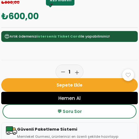
₺800,00
₺600,00
😍
Artık ödemenizi
isterseniz Ticket Card
ile yapabilirsiniz!
💬 Soru Sor
Güvenli Paketleme Sistemi
Memleket Gurmesi, ürünlerinizi en özenli şekilde hazırlayıp