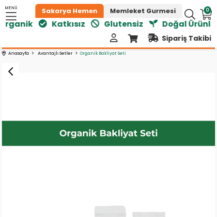
MENÜ
0
Sakarya Hemen
Memleket Gurmesi
rganik
Katkısız
Glutensiz
Doğal Ürünler
Sipariş Takibi
Anasayfa
Avantajlı Setler
Organik Bakliyat Seti