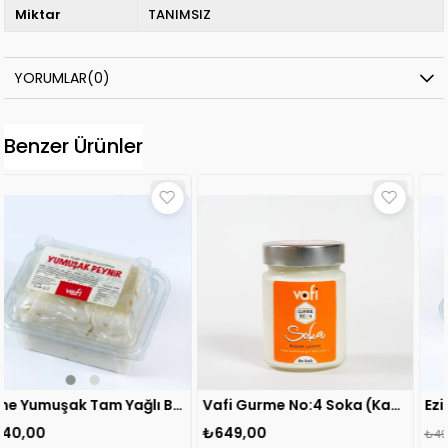
Miktar
TANIMSIZ
YORUMLAR
(0)
Benzer Ürünler
Ezine Yumuşak Tam Yağlı Beyaz Peynir 1 KİLOGRAM
Vafi Gurme No:4 Soka (Kaymaklı Biber) 600 gr 1 ADET
₺649,00
₺343,00
₺490,00