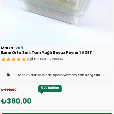
Marka
:
Vafi
Ezine Orta Sert Tam Yağlı Beyaz Peynir 1 ADET
0.0
|
Ürün Kodu :
2700304
18 saat, 25 dakika içinde sipariş verirsen
yarın kargoda
%
20
İndirim
₺450,00
₺360,00