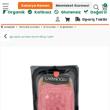
MENÜ
0
Sakarya Hemen
Memleket Gurmesi
Organik
Katkısız
Glutensiz
Doğal Ürün
Sipariş Takibi
Anasayfa
Temizlik ürünleri
Et Ürünleri
Et Şarküteri
Çapanoğlu Dana Jambon Dilimli 100 gr 1 ADET