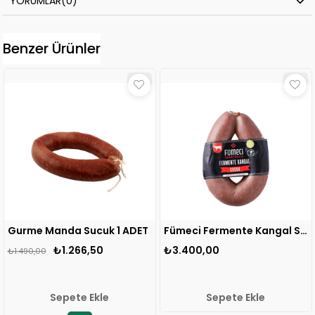
YORUMLAR
(0)
Benzer Ürünler
urme Manda Sucuk 1 ADET
Fümeci Fermente Kangal Sucuk 1 ADET
₺1.266,50
₺3.400,00
₺
1.490,00
Sepete Ekle
Sepete Ekle