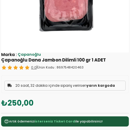
Marka
:
Çapanoğlu
Çapanoğlu Dana Jambon Dilimli 100 gr 1 ADET
0.0
|
Ürün Kodu :
8697548420463
20 saat, 32 dakika içinde sipariş verirsen
yarın kargoda
₺250,00
😍
Artık ödemenizi
isterseniz Ticket Card
ile yapabilirsiniz!